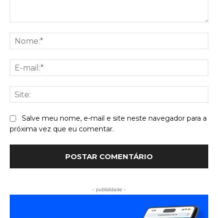
Comentário:
No
E-
mai
Sit
Salve meu nome, e-mail e site neste navegador para a
próxima vez que eu comentar.
- publididade -