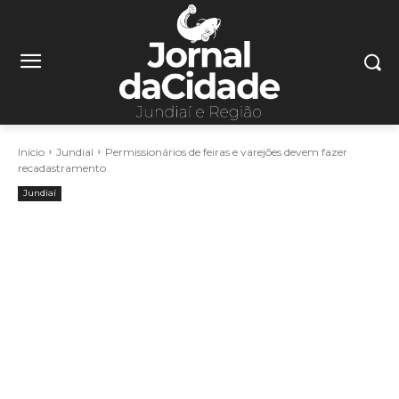
Início
Jundiaí
Permissionários de feiras e varejões devem fazer
recadastramento
Jundiaí