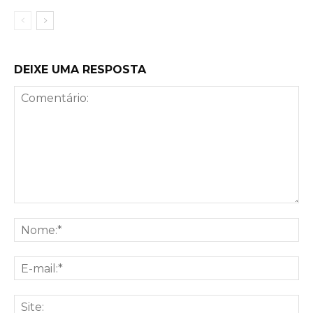
DEIXE UMA RESPOSTA
Comentário:
No
E-
mai
Sit