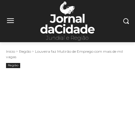
Início
Região
Louveira faz Mutirão de Emprego com mais de mil
vagas
Região