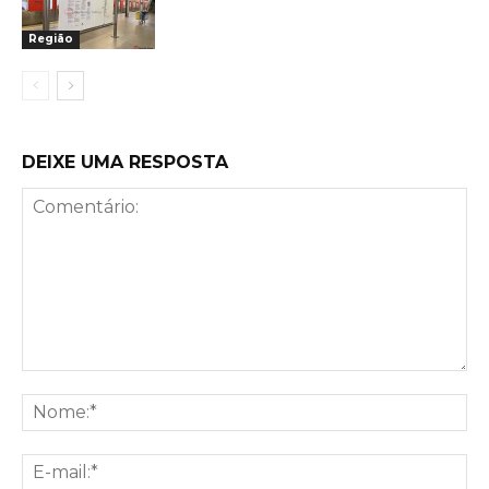
Região
DEIXE UMA RESPOSTA
Comentário:
No
E-
mai