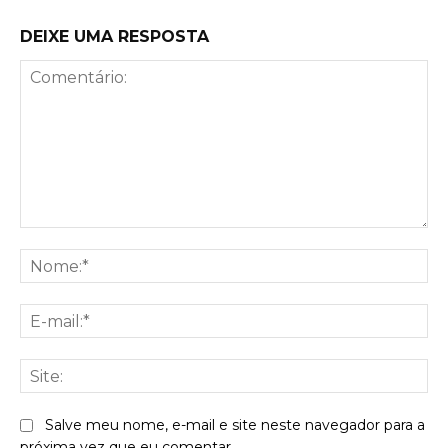
DEIXE UMA RESPOSTA
Comentário:
No
E-
mai
Sit
Salve meu nome, e-mail e site neste navegador para a
próxima vez que eu comentar.