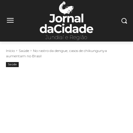
Início
Saúde
No rastro da dengue, casos de chikungunya
aumentam no Brasil
Saúde