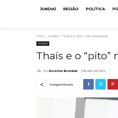
JUNDIAÍ
REGIÃO
POLÍTICA
PO
Início
Jundiaí
Thaís e o "pito" nos vereadores
Jundiaí
Thaís e o “pito”
Por
Anselmo Brombal
3 de abril de 2024
Compartilhado