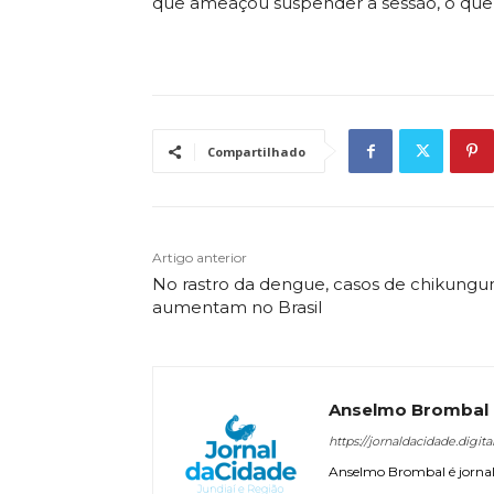
que ameaçou suspender a sessão, o qu
Compartilhado
Artigo anterior
No rastro da dengue, casos de chikungu
aumentam no Brasil
Anselmo Brombal
https://jornaldacidade.digita
Anselmo Brombal é jornali