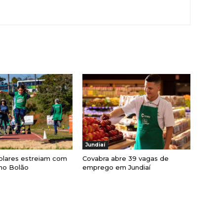
Jundiaí
olares estreiam com
Covabra abre 39 vagas de
 no Bolão
emprego em Jundiaí