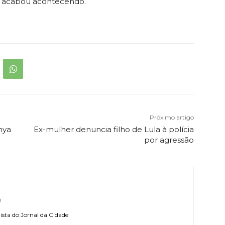
e acabou acontecendo.
Próximo artigo
nya
Ex-mulher denuncia filho de Lula à polícia
por agressão
l
sta do Jornal da Cidade