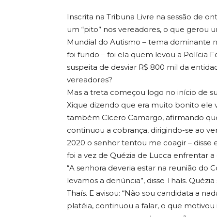
Inscrita na Tribuna Livre na sessão de o
um “pito” nos vereadores, o que gerou 
Mundial do Autismo – tema dominante na 
foi fundo – foi ela quem levou a Polícia 
suspeita de desviar R$ 800 mil da entid
vereadores?
Mas a treta começou logo no início de su
Xique dizendo que era muito bonito ele 
também Cícero Camargo, afirmando que é f
continuou a cobrança, dirigindo-se ao v
2020 o senhor tentou me coagir – disse e
foi a vez de Quézia de Lucca enfrentar a
“A senhora deveria estar na reunião do
levamos a denúncia”, disse Thaís. Quézia
Thaís. E avisou: “Não sou candidata a nad
platéia, continuou a falar, o que motivo