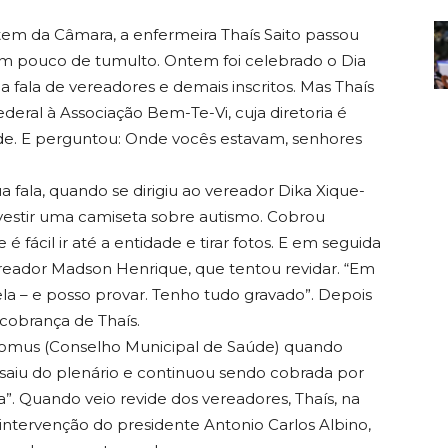
ntem da Câmara, a enfermeira Thaís Saito passou
um pouco de tumulto. Ontem foi celebrado o Dia
fala de vereadores e demais inscritos. Mas Thaís
Federal à Associação Bem-Te-Vi, cuja diretoria é
ade. E perguntou: Onde vocês estavam, senhores
a fala, quando se dirigiu ao vereador Dika Xique-
vestir uma camiseta sobre autismo. Cobrou
ácil ir até a entidade e tirar fotos. E em seguida
ereador Madson Henrique, que tentou revidar. “Em
la – e posso provar. Tenho tudo gravado”. Depois
 cobrança de Thaís.
 Comus (Conselho Municipal de Saúde) quando
 saiu do plenário e continuou sendo cobrada por
a”. Quando veio revide dos vereadores, Thaís, na
u intervenção do presidente Antonio Carlos Albino,