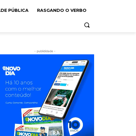
ADE PÚBLICA
RASGANDO O VERBO
- publididade -