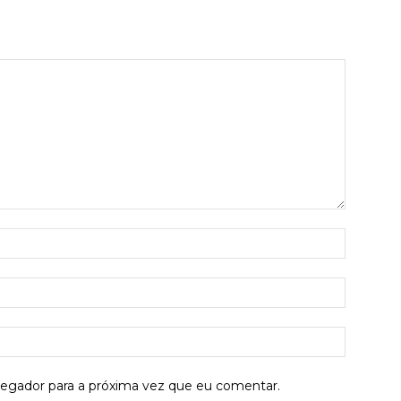
Nome:*
E-
mail:*
Site:
vegador para a próxima vez que eu comentar.