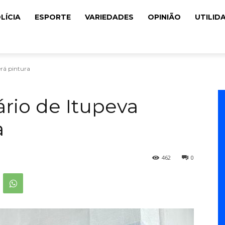
LÍCIA
ESPORTE
VARIEDADES
OPINIÃO
UTILID
erá pintura
ário de Itupeva
a
462
0