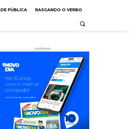
ADE PÚBLICA
RASGANDO O VERBO
- publididade -