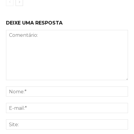
DEIXE UMA RESPOSTA
Comentário:
No
E-
mai
Sit