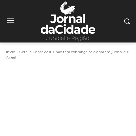
Início
Geral
Conta de luz não terá cobrança adicional em junho, diz
Aneel