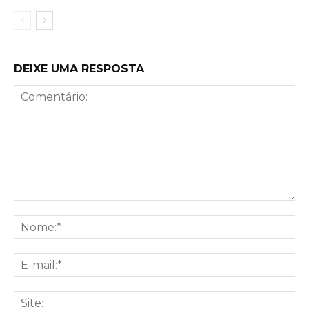
DEIXE UMA RESPOSTA
Comentário:
No
E-
mai
Sit