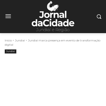
Início
Jundiaí
Jundiaí marca presença em evento de transformação
digital
Jundiaí