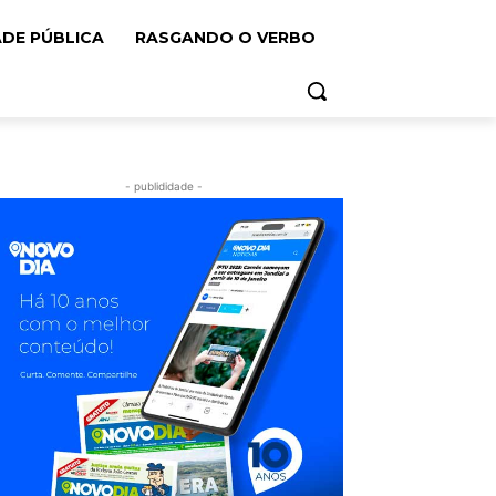
ADE PÚBLICA
RASGANDO O VERBO
- publididade -