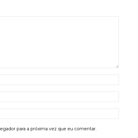
Nome:*
E-
mail:*
Site:
vegador para a próxima vez que eu comentar.