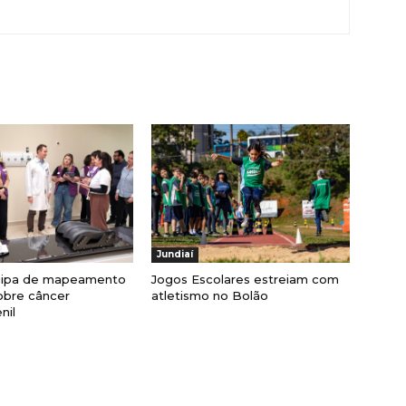
Jundiaí
cipa de mapeamento
Jogos Escolares estreiam com
obre câncer
atletismo no Bolão
nil