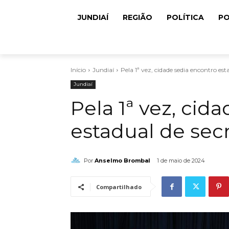
JUNDIAÍ
REGIÃO
POLÍTICA
PO
Início
Jundiaí
Pela 1ª vez, cidade sedia encontro est
Jundiaí
Pela 1ª vez, cid
estadual de secr
Por
Anselmo Brombal
1 de maio de 2024
Compartilhado