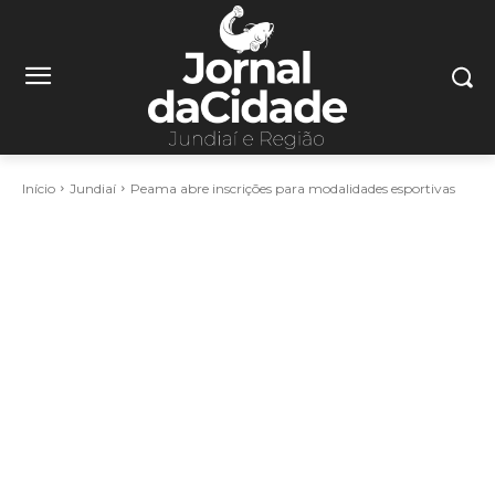
Início
Jundiaí
Peama abre inscrições para modalidades esportivas