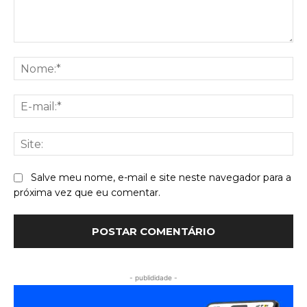
Comentário:
No
E-
mai
Sit
Salve meu nome, e-mail e site neste navegador para a
próxima vez que eu comentar.
- publididade -