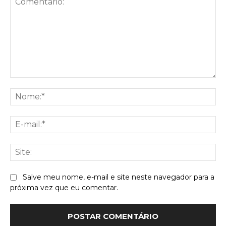
Comentário:
No
E-
mai
Sit
Salve meu nome, e-mail e site neste navegador para a
próxima vez que eu comentar.