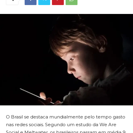
O Brasil se destaca mundialmente pelo tempo gasto
nas redes sociais. Segundo um estudo da We Are
Social e Meltwater, os brasileiros passam em média 9