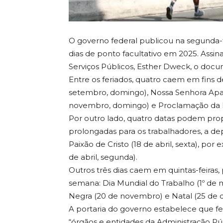
O governo federal publicou na segunda-fei
dias de ponto facultativo em 2025. Assi
Serviços Públicos, Esther Dweck, o docum
Entre os feriados, quatro caem em fins 
setembro, domingo), Nossa Senhora Apar
novembro, domingo) e Proclamação da R
Por outro lado, quatro datas podem pro
prolongadas para os trabalhadores, a de
Paixão de Cristo (18 de abril, sexta), p
de abril, segunda).
Outros três dias caem em quintas-feiras,
semana: Dia Mundial do Trabalho (1º de 
Negra (20 de novembro) e Natal (25 de
A portaria do governo estabelece que fe
“órgãos e entidades da Administração Púb