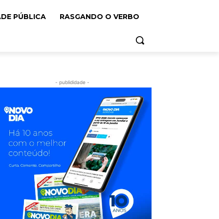
ADE PÚBLICA
RASGANDO O VERBO
- publididade -