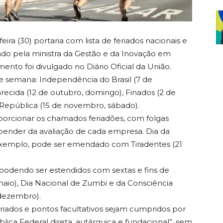
ra (30) portaria com lista de feriados nacionais e
nado pela ministra da Gestão e da Inovação em
ento foi divulgado no Diário Oficial da União.
de semana: Independência do Brasil (7 de
ecida (12 de outubro, domingo), Finados (2 de
epública (15 de novembro, sábado).
porcionar os chamados feriadões, com folgas
pender da avaliação de cada empresa. Dia da
or exemplo, pode ser emendado com Tiradentes (21
 podendo ser estendidos com sextas e fins de
maio), Dia Nacional de Zumbi e da Consciência
 dezembro).
riados e pontos facultativos sejam cumpridos por
lica Federal direta, autárquica e fundacional”, sem