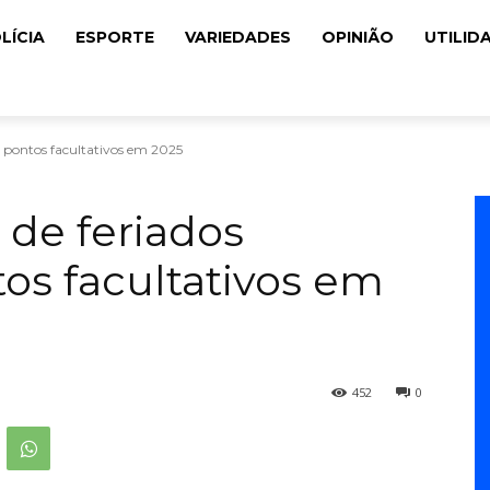
LÍCIA
ESPORTE
VARIEDADES
OPINIÃO
UTILID
 e pontos facultativos em 2025
a de feriados
tos facultativos em
452
0