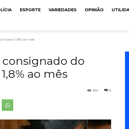
LÍCIA
ESPORTE
VARIEDADES
OPINIÃO
UTILID
birá para 1,8% ao mês
o consignado do
a 1,8% ao mês
613
0