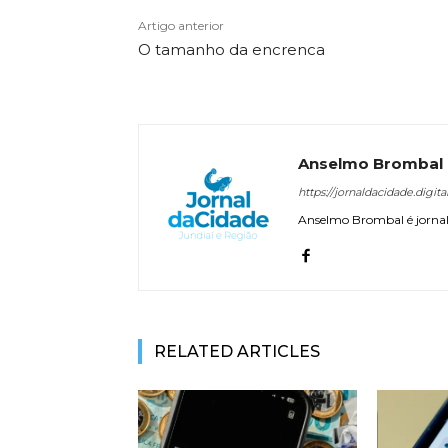
Artigo anterior
O tamanho da encrenca
Anselmo Brombal
https://jornaldacidade.digita
Anselmo Brombal é jornali
RELATED ARTICLES