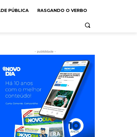
ADE PÚBLICA
RASGANDO O VERBO
- publididade -