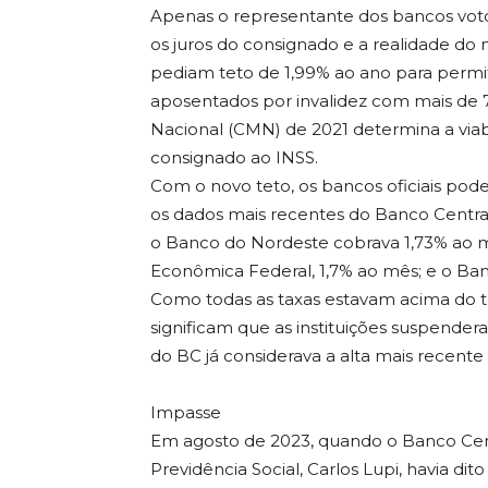
Apenas o representante dos bancos vot
os juros do consignado e a realidade do m
pediam teto de 1,99% ao ano para permit
aposentados por invalidez com mais de
Nacional (CMN) de 2021 determina a via
consignado ao INSS.
Com o novo teto, os bancos oficiais pod
os dados mais recentes do Banco Central
o Banco do Nordeste cobrava 1,73% ao m
Econômica Federal, 1,7% ao mês; e o Banc
Como todas as taxas estavam acima do tet
significam que as instituições suspender
do BC já considerava a alta mais recente 
Impasse
Em agosto de 2023, quando o Banco Centr
Previdência Social, Carlos Lupi, havia d