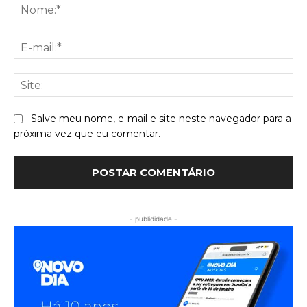
No
E-
mai
Sit
Salve meu nome, e-mail e site neste navegador para a
próxima vez que eu comentar.
- publididade -