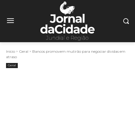
Início
Geral
Bancos promovem mutirão para negociar dívidas em
atraso
Geral