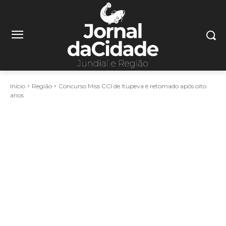
Início
Região
Concurso Miss CCI de Itupeva é retomado após oito
anos