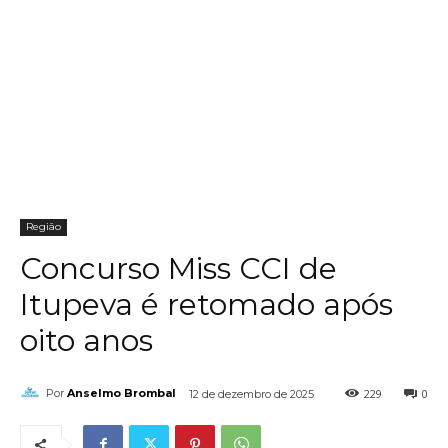
Região
Concurso Miss CCI de
Itupeva é retomado após
oito anos
229
0
Por
Anselmo Brombal
12 de dezembro de 2025