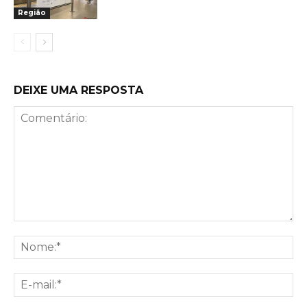
Região
DEIXE UMA RESPOSTA
Comentário:
No
E-
mai