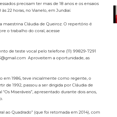
eressados precisam ter mais de 18 anos e os ensaios
0 às 22 horas, no Vianelo, em Jundiaí.
a maestrina Cláudia de Queiroz. O repertório é
re o trabalho do coral, acesse
nto de teste vocal pelo telefone (11) 99829-7291
3@gmail.com Aproveitem a oportunidade, as
ado em 1986, teve inicialmente como regente, o
ir de 1992, passou a ser dirigida por Cláudia de
l “Os Miseráveis”, apresentado durante dois anos,
o.
ral ao Quadrado” (que foi retomada em 2014), com