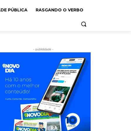
ADE PÚBLICA
RASGANDO O VERBO
- publididade -