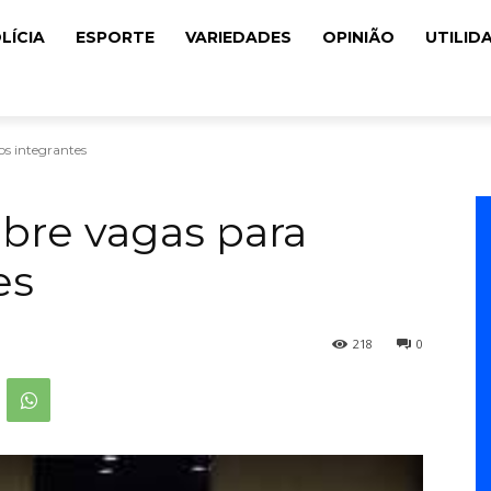
LÍCIA
ESPORTE
VARIEDADES
OPINIÃO
UTILID
os integrantes
abre vagas para
es
218
0