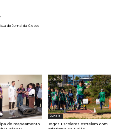
l
sta do Jornal da Cidade
Jundiaí
cipa de mapeamento
Jogos Escolares estreiam com
obre câncer
atletismo no Bolão