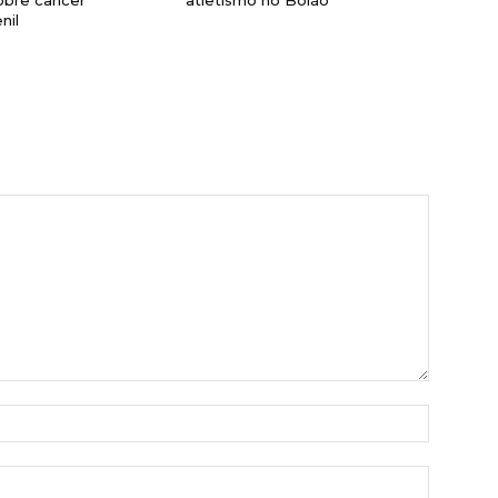
nil
Nome:*
E-