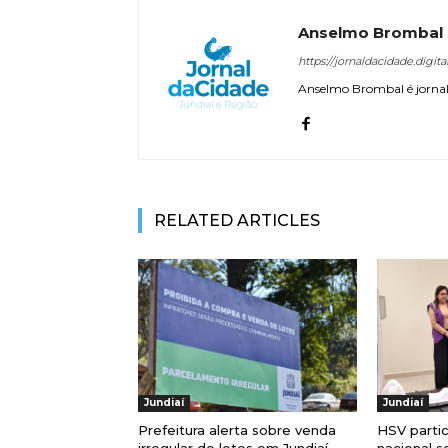
Anselmo Brombal
https://jornaldacidade.digita
Anselmo Brombal é jornali
RELATED ARTICLES
Jundiaí
Jundiaí
Prefeitura alerta sobre venda
HSV parti
irregular de lotes em Jundiaí
nacional s