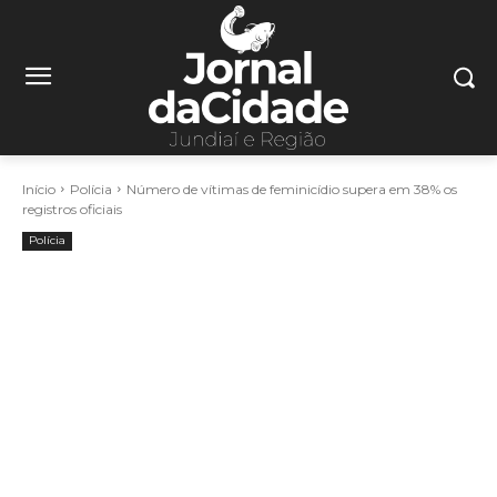
Início
Polícia
Número de vítimas de feminicídio supera em 38% os
registros oficiais
Polícia