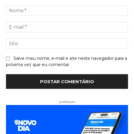
Comentário:
No
E-
mai
Sit
Salve meu nome, e-mail e site neste navegador para a
próxima vez que eu comentar.
- publididade -