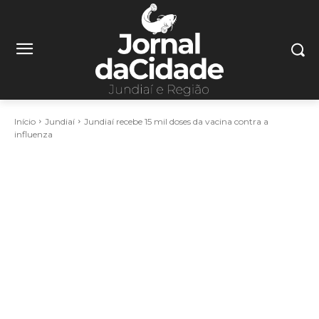
Início
Jundiaí
Jundiaí recebe 15 mil doses da vacina contra a
influenza