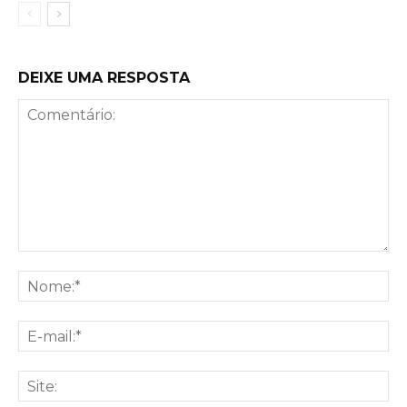
DEIXE UMA RESPOSTA
Comentário:
No
E-
mai
Sit