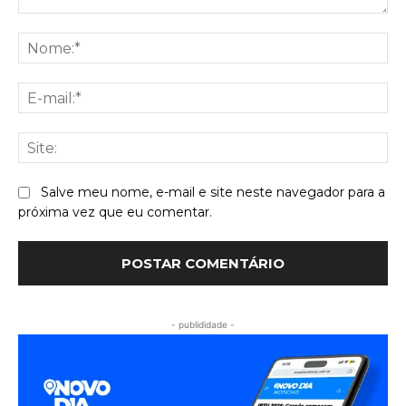
Comentário:
No
E-
mai
Sit
Salve meu nome, e-mail e site neste navegador para a
próxima vez que eu comentar.
- publididade -