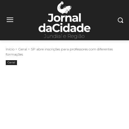
Início
Geral
SP abre inscrições para professores com diferentes
formações
Geral