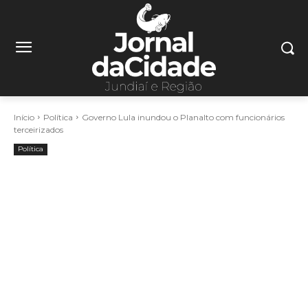
Início
Política
Governo Lula inundou o Planalto com funcionários
terceirizados
Política