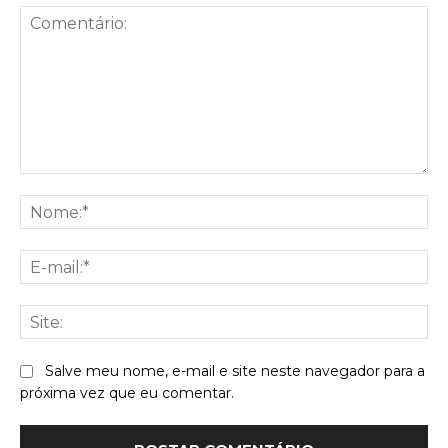
Comentário:
No
E-
mai
Sit
Salve meu nome, e-mail e site neste navegador para a
próxima vez que eu comentar.