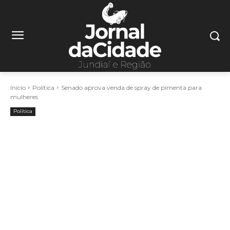
Início
Política
Senado aprova venda de spray de pimenta para
mulheres
Política