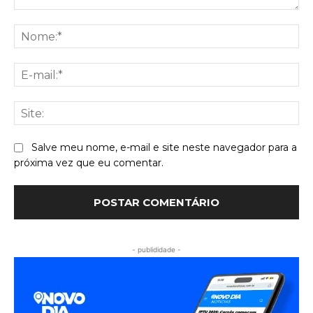
Comentário:
No
E-
mai
Sit
Salve meu nome, e-mail e site neste navegador para a
próxima vez que eu comentar.
- publididade -