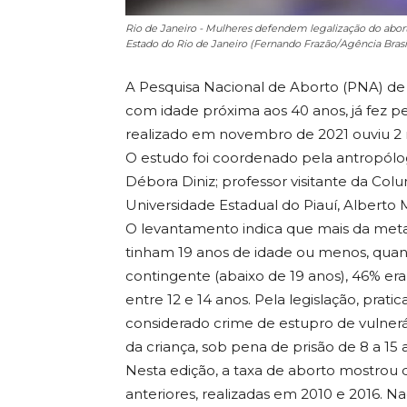
Rio de Janeiro - Mulheres defendem legalização do abort
Estado do Rio de Janeiro (Fernando Frazão/Agência Brasi
A Pesquisa Nacional de Aborto (PNA) d
com idade próxima aos 40 anos, já fez 
realizado em novembro de 2021 ouviu 2 
O estudo foi coordenado pela antropóloga
Débora Diniz; professor visitante da Col
Universidade Estadual do Piauí, Alberto 
O levantamento indica que mais da meta
tinham 19 anos de idade ou menos, quan
contingente (abaixo de 19 anos), 46% er
entre 12 e 14 anos. Pela legislação, prat
considerado crime de estupro de vulne
da criança, sob pena de prisão de 8 a 15 
Nesta edição, a taxa de aborto mostro
anteriores, realizadas em 2010 e 2016. 