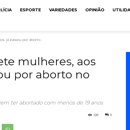
LÍCIA
ESPORTE
VARIEDADES
OPINIÃO
UTILID
s, já passou por aborto...
te mulheres, aos
ou por aborto no
zem ter abortado com menos de 19 anos
530
0