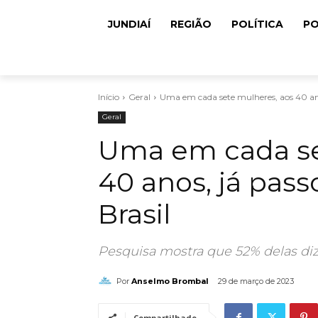
JUNDIAÍ
REGIÃO
POLÍTICA
PO
Início
Geral
Uma em cada sete mulheres, aos 40 ano
Geral
Uma em cada se
40 anos, já pass
Brasil
Pesquisa mostra que 52% delas di
Por
Anselmo Brombal
29 de março de 2023
Compartilhado