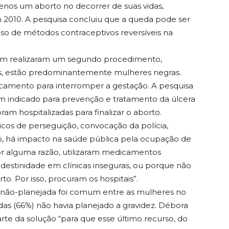
menos um aborto no decorrer de suas vidas,
2010. A pesquisa concluiu que a queda pode ser
so de métodos contraceptivos reversíveis na
am realizaram um segundo procedimento,
as, estão predominantemente mulheres negras.
icamento para interromper a gestação. A pesquisa
 indicado para prevenção e tratamento da úlcera
ram hospitalizadas para finalizar o aborto.
icos de perseguição, convocação da polícia,
o, há impacto na saúde pública pela ocupação de
or alguma razão, utilizaram medicamentos
ndestinidade em clínicas inseguras, ou porque não
. Por isso, procuram os hospitais”.
ez não-planejada foi comum entre as mulheres no
das (66%) não havia planejado a gravidez. Débora
te da solução “para que esse último recurso, do