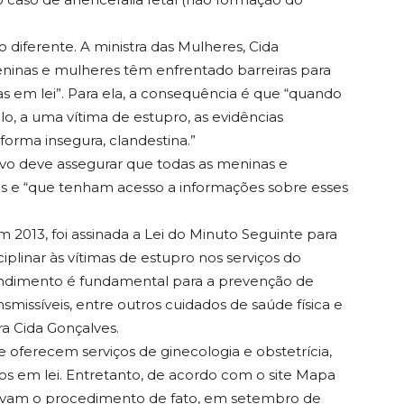
o diferente. A ministra das Mulheres, Cida
meninas e mulheres têm enfrentado barreiras para
tas em lei”. Para ela, a consequência é que “quando
o, a uma vítima de estupro, as evidências
orma insegura, clandestina.”
tivo deve assegurar que todas as meninas e
os e “que tenham acesso a informações sobre esses
 2013, foi assinada a Lei do Minuto Seguinte para
ciplinar às vítimas de estupro nos serviços do
endimento é fundamental para a prevenção de
smissíveis, entre outros cuidados de saúde física e
tra Cida Gonçalves.
 oferecem serviços de ginecologia e obstetrícia,
os em lei. Entretanto, de acordo com o site Mapa
izavam o procedimento de fato, em setembro de