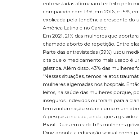
entrevistadas afirmaram ter feito pelo 
comparado com 13%, em 2016, e 15%, em 
explicada pela tendência crescente do u
América Latina e no Caribe.
Em 2021, 21% das mulheres que abortar
chamado aborto de repetição. Entre el
Parte das entrevistadas (39%) usou med
cita que o medicamento mais usado é um
gástrica. Além disso, 43% das mulheres fo
“Nessas situações, temos relatos traumát
mulheres algemadas nos hospitais. Entã
leitos, na saúde das mulheres porque, p
inseguros, indevidos ou foram para a cla
tem a informação sobre como é um aborto
A pesquisa indicou, ainda, que a gravid
Brasil. Duas em cada três mulheres grávi
Diniz aponta a educação sexual como par