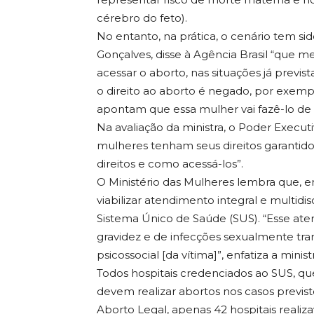
cérebro do feto).
No entanto, na prática, o cenário tem sid
Gonçalves, disse à Agência Brasil “que 
acessar o aborto, nas situações já previs
o direito ao aborto é negado, por exempl
apontam que essa mulher vai fazê-lo de f
Na avaliação da ministra, o Poder Execu
mulheres tenham seus direitos garantid
direitos e como acessá-los”.
O Ministério das Mulheres lembra que, em
viabilizar atendimento integral e multidis
Sistema Único de Saúde (SUS). “Esse at
gravidez e de infecções sexualmente tran
psicossocial [da vítima]”, enfatiza a minis
Todos hospitais credenciados ao SUS, que
devem realizar abortos nos casos previst
Aborto Legal, apenas 42 hospitais real