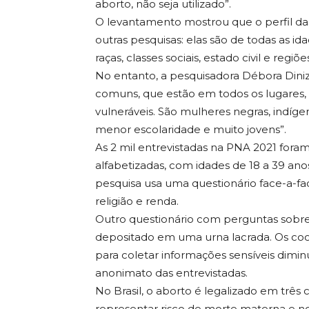
aborto, não seja utilizado”.
O levantamento mostrou que o perfil d
outras pesquisas: elas são de todas as ida
raças, classes sociais, estado civil e regiõe
No entanto, a pesquisadora Débora Dini
comuns, que estão em todos os lugares
vulneráveis. São mulheres negras, indíg
menor escolaridade e muito jovens”.
As 2 mil entrevistadas na PNA 2021 fora
alfabetizadas, com idades de 18 a 39 an
pesquisa usa uma questionário face-a-f
religião e renda.
Outro questionário com perguntas sobre
depositado em uma urna lacrada. Os co
para coletar informações sensíveis diminu
anonimato das entrevistadas.
No Brasil, o aborto é legalizado em três 
representar risco de morte materna e no