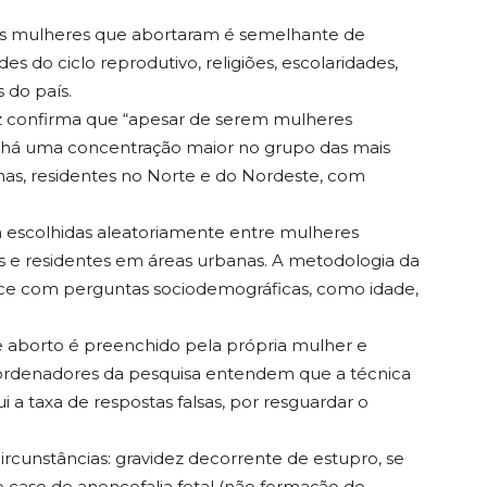
as mulheres que abortaram é semelhante de
des do ciclo reprodutivo, religiões, escolaridades,
s do país.
z confirma que “apesar de serem mulheres
, há uma concentração maior no grupo das mais
enas, residentes no Norte e do Nordeste, com
m escolhidas aleatoriamente entre mulheres
os e residentes em áreas urbanas. A metodologia da
ace com perguntas sociodemográficas, como idade,
 aborto é preenchido pela própria mulher e
ordenadores da pesquisa entendem que a técnica
i a taxa de respostas falsas, por resguardar o
circunstâncias: gravidez decorrente de estupro, se
 caso de anencefalia fetal (não formação do