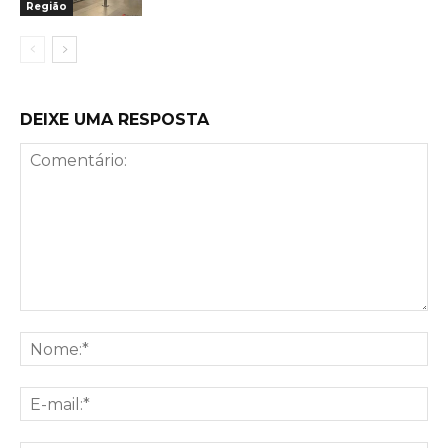
Região
DEIXE UMA RESPOSTA
Comentário:
No
E-
mai