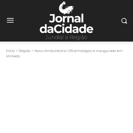
Início
Região
Novo Ambulatório Oftalmológico é inaugurado em
Vinhedo