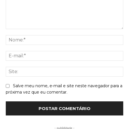
Comentário:
No
E-
mai
Sit
Salve meu nome, e-mail e site neste navegador para a
próxima vez que eu comentar.
- publididade -