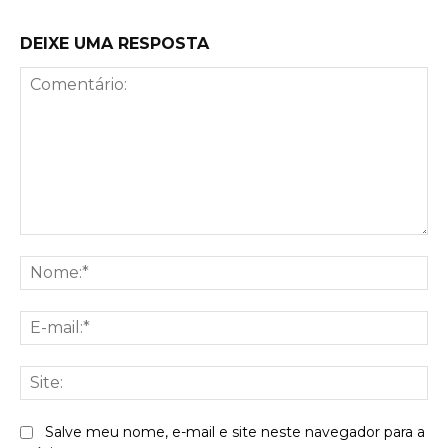
DEIXE UMA RESPOSTA
Comentário:
No
E-
mai
Sit
Salve meu nome, e-mail e site neste navegador para a